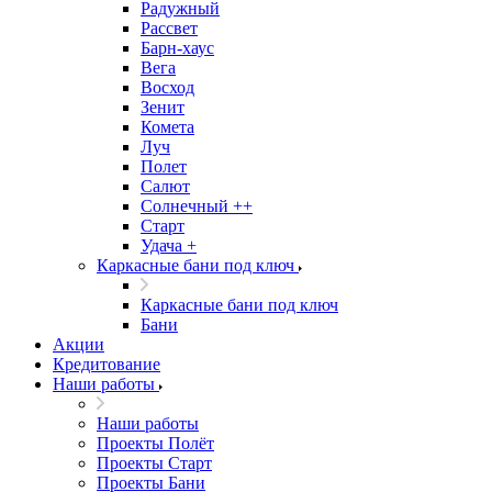
Радужный
Рассвет
Барн-хаус
Вега
Восход
Зенит
Комета
Луч
Полет
Салют
Солнечный ++
Старт
Удача +
Каркасные бани под ключ
Каркасные бани под ключ
Бани
Акции
Кредитование
Наши работы
Наши работы
Проекты Полёт
Проекты Старт
Проекты Бани