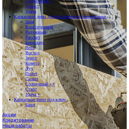
Солнечный +
Турист
Удача
Каркасные дома для постоянного проживания
Заря
Классический
Радужный
Рассвет
Барн-хаус
Вега
Восход
Зенит
Комета
Луч
Полет
Салют
Солнечный ++
Старт
Удача +
Каркасные бани под ключ
Бани
Акции
Кредитование
Наши работы