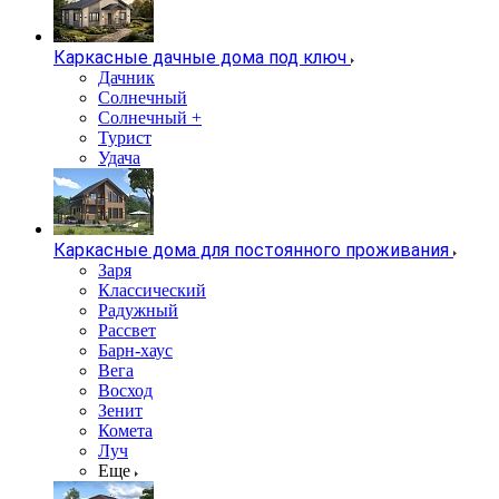
Каркасные дачные дома под ключ
Дачник
Солнечный
Солнечный +
Турист
Удача
Каркасные дома для постоянного проживания
Заря
Классический
Радужный
Рассвет
Барн-хаус
Вега
Восход
Зенит
Комета
Луч
Еще