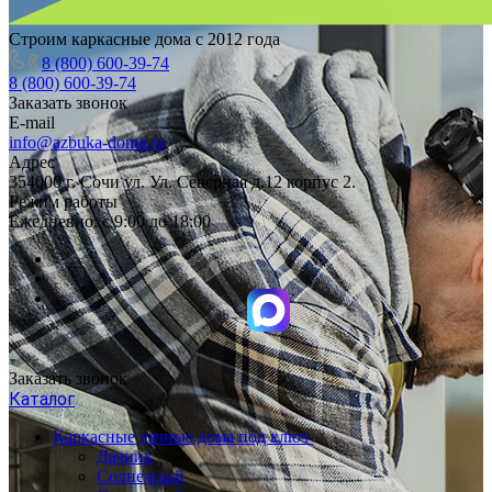
Строим каркасные дома с 2012 года
8 (800) 600-39-74
8 (800) 600-39-74
Заказать звонок
E-mail
info@azbuka-doma.ru
Адрес
354000 г. Сочи ул. Ул. Северная д.12 корпус 2.
Режим работы
Ежедневно: с 9:00 до 18:00
Заказать звонок
Каталог
Каркасные дачные дома под ключ
Дачник
Солнечный