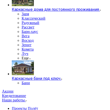
Каркасные дома для постоянного проживания
Заря
Классический
Радужный
Рассвет
Барн-хаус
Вега
Восход
Зенит
Комета
Луч
Еще
Каркасные бани под ключ
Бани
Акции
Кредитование
Наши работы
Проекты Полёт