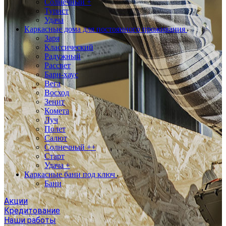
Солнечный +
Турист
Удача
Каркасные дома для постоянного проживания
Заря
Классический
Радужный
Рассвет
Барн-хаус
Вега
Восход
Зенит
Комета
Луч
Полет
Салют
Солнечный ++
Старт
Удача +
Каркасные бани под ключ
Бани
Акции
Кредитование
Наши работы