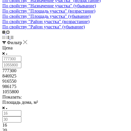
По свойству "Назначение участка" (возрастание)
По свойству "Назначение участка" (убывание)
По свойству "Площадь участка" (возрастание)
По свойству "Площадь участка" (убывание)
По свойству "Район участка" (возрастание)
По свойству "Район участка" (убывание)
Фильтр
Цена
777300
846925
916550
986175
1055800
Показать:
Площадь дома, м²
16
20