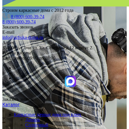
Строим каркасные дома с 2012 года
8 (800) 600-39-74
8 (800) 600-39-74
Заказать звонок
E-mail
info@azbuka-doma.ru
Адрес
354000 г. Сочи ул. Ул. Северная д.12 корпус 2.
Режим работы
Ежедневно: с 9:00 до 18:00
Заказать звонок
Каталог
Каркасные дачные дома под ключ
Дачник
Солнечный