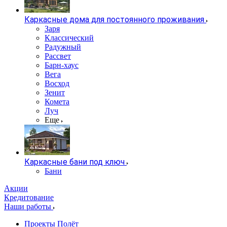
Каркасные дома для постоянного проживания
Заря
Классический
Радужный
Рассвет
Барн-хаус
Вега
Восход
Зенит
Комета
Луч
Еще
Каркасные бани под ключ
Бани
Акции
Кредитование
Наши работы
Проекты Полёт