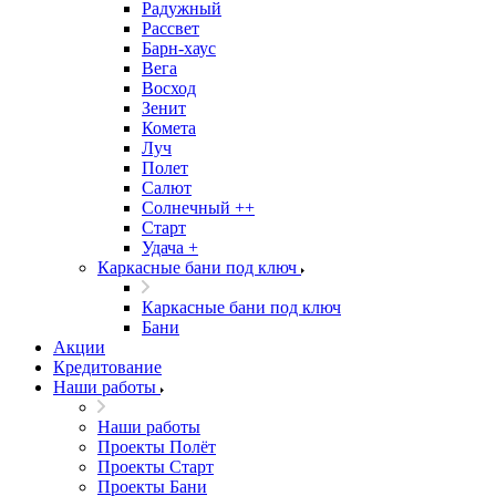
Радужный
Рассвет
Барн-хаус
Вега
Восход
Зенит
Комета
Луч
Полет
Салют
Солнечный ++
Старт
Удача +
Каркасные бани под ключ
Каркасные бани под ключ
Бани
Акции
Кредитование
Наши работы
Наши работы
Проекты Полёт
Проекты Старт
Проекты Бани