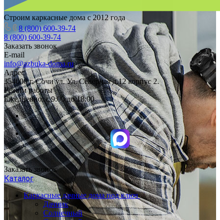
Строим каркасные дома с 2012 года
8 (800) 600-39-74
8 (800) 600-39-74
Заказать звонок
E-mail
info@azbuka-doma.ru
Адрес
354000 г. Сочи ул. Ул. Северная д.12 корпус 2.
Режим работы
Ежедневно: с 9:00 до 18:00
Заказать звонок
Каталог
Каркасные дачные дома под ключ
Дачник
Солнечный