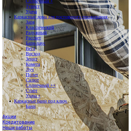
Солнечный +
Турист
Удача
Каркасные дома для постоянного проживания
Заря
Классический
Радужный
Рассвет
Барн-хаус
Вега
Восход
Зенит
Комета
Луч
Полет
Салют
Солнечный ++
Старт
Удача +
Каркасные бани под ключ
Бани
Акции
Кредитование
Наши работы