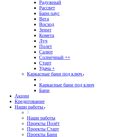
Радужный
Рассвет
Барн-хаус
Вега
Восход
Зенит
Комета
Луч
Полет
Салют
Солнечный ++
Старт
Удача +
Каркасные бани под ключ
Каркасные бани под ключ
Бани
Акции
Кредитование
Наши работы
Наши работы
Проекты Полёт
Проекты Старт
Проекты Бани