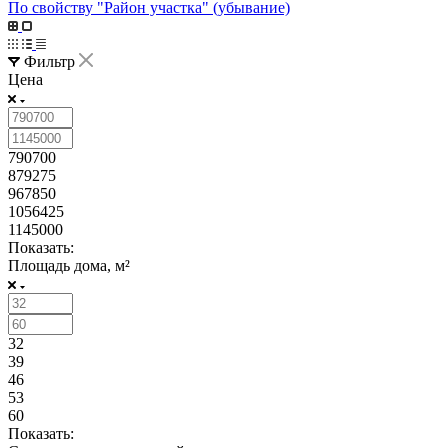
По свойству "Район участка" (убывание)
Фильтр
Цена
790700
879275
967850
1056425
1145000
Показать:
Площадь дома, м²
32
39
46
53
60
Показать: