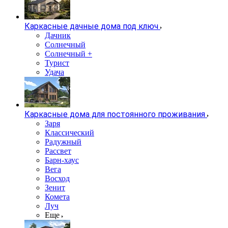
Каркасные дачные дома под ключ
Дачник
Солнечный
Солнечный +
Турист
Удача
Каркасные дома для постоянного проживания
Заря
Классический
Радужный
Рассвет
Барн-хаус
Вега
Восход
Зенит
Комета
Луч
Еще