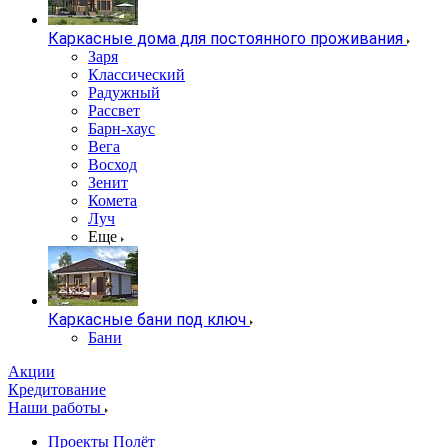
Каркасные дома для постоянного проживания
Заря
Классический
Радужный
Рассвет
Барн-хаус
Вега
Восход
Зенит
Комета
Луч
Еще
Каркасные бани под ключ
Бани
Акции
Кредитование
Наши работы
Проекты Полёт