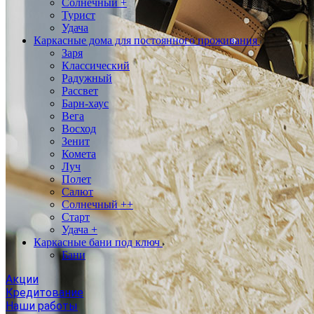
Солнечный +
Турист
Удача
Каркасные дома для постоянного проживания
Заря
Классический
Радужный
Рассвет
Барн-хаус
Вега
Восход
Зенит
Комета
Луч
Полет
Салют
Солнечный ++
Старт
Удача +
Каркасные бани под ключ
Бани
Акции
Кредитование
Наши работы