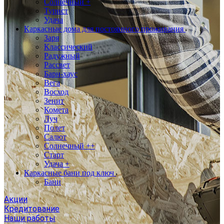
Солнечный +
Турист
Удача
Каркасные дома для постоянного проживания
Заря
Классический
Радужный
Рассвет
Барн-хаус
Вега
Восход
Зенит
Комета
Луч
Полет
Салют
Солнечный ++
Старт
Удача +
Каркасные бани под ключ
Бани
Акции
Кредитование
Наши работы