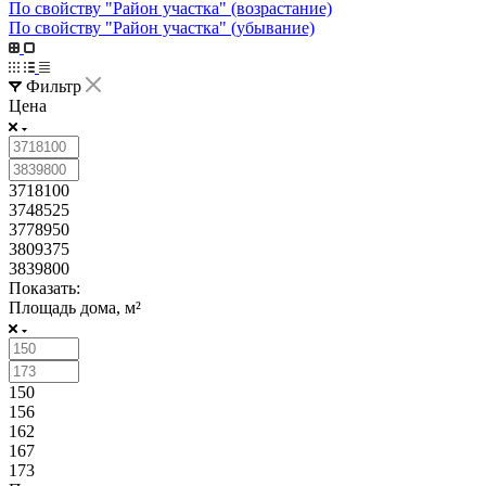
По свойству "Район участка" (возрастание)
По свойству "Район участка" (убывание)
Фильтр
Цена
3718100
3748525
3778950
3809375
3839800
Показать:
Площадь дома, м²
150
156
162
167
173