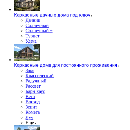
Каркасные дачные дома под ключ
Дачник
Солнечный
Солнечный +
Турист
Удача
Каркасные дома для постоянного проживания
Заря
Классический
Радужный
Рассвет
Барн-хаус
Вега
Восход
Зенит
Комета
Луч
Еще