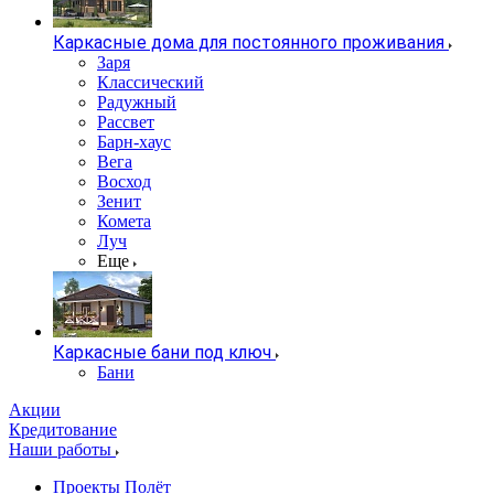
Каркасные дома для постоянного проживания
Заря
Классический
Радужный
Рассвет
Барн-хаус
Вега
Восход
Зенит
Комета
Луч
Еще
Каркасные бани под ключ
Бани
Акции
Кредитование
Наши работы
Проекты Полёт