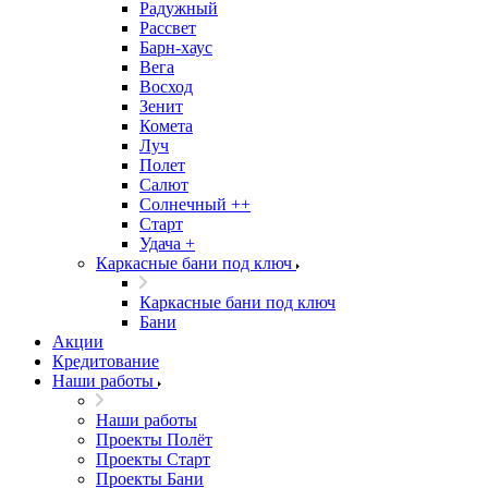
Радужный
Рассвет
Барн-хаус
Вега
Восход
Зенит
Комета
Луч
Полет
Салют
Солнечный ++
Старт
Удача +
Каркасные бани под ключ
Каркасные бани под ключ
Бани
Акции
Кредитование
Наши работы
Наши работы
Проекты Полёт
Проекты Старт
Проекты Бани