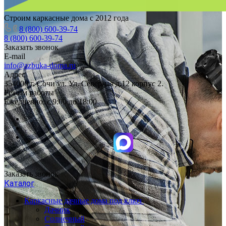
Строим каркасные дома с 2012 года
8 (800) 600-39-74
8 (800) 600-39-74
Заказать звонок
E-mail
info@azbuka-doma.ru
Адрес
354000 г. Сочи ул. Ул. Северная д.12 корпус 2.
Режим работы
Ежедневно: с 9:00 до 18:00
Заказать звонок
Каталог
Каркасные дачные дома под ключ
Дачник
Солнечный