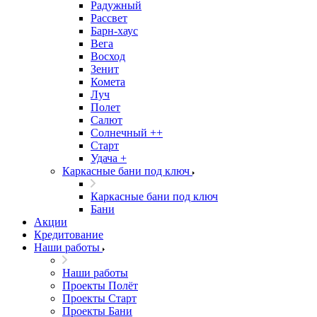
Радужный
Рассвет
Барн-хаус
Вега
Восход
Зенит
Комета
Луч
Полет
Салют
Солнечный ++
Старт
Удача +
Каркасные бани под ключ
Каркасные бани под ключ
Бани
Акции
Кредитование
Наши работы
Наши работы
Проекты Полёт
Проекты Старт
Проекты Бани