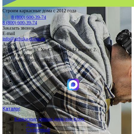
Строим каркасные дома с 2012 года
8 (800) 600-39-74
8 (800) 600-39-74
Заказать звонок
E-mail
info@azbuka-doma.ru
Адрес
354000 г. Сочи ул. Ул. Северная д.12 корпус 2.
Режим работы
Ежедневно: с 9:00 до 18:00
Заказать звонок
Каталог
Каркасные дачные дома под ключ
Дачник
Солнечный