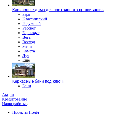
Каркасные дома для постоянного проживания
Заря
Классический
Радужный
Рассвет
Барн-хаус
Вега
Восход
Зенит
Комета
Луч
Еще
Каркасные бани под ключ
Бани
Акции
Кредитование
Наши работы
Проекты Полёт