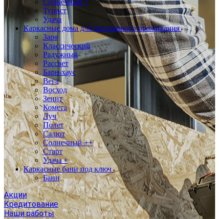
Солнечный +
Турист
Удача
Каркасные дома для постоянного проживания
Заря
Классический
Радужный
Рассвет
Барн-хаус
Вега
Восход
Зенит
Комета
Луч
Полет
Салют
Солнечный ++
Старт
Удача +
Каркасные бани под ключ
Бани
Акции
Кредитование
Наши работы