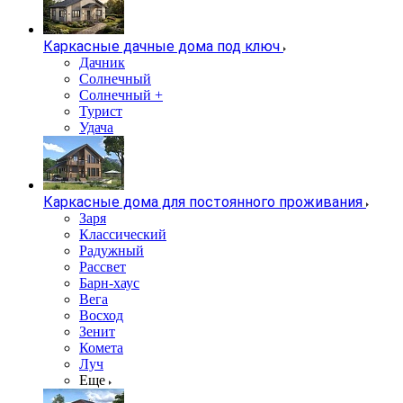
Каркасные дачные дома под ключ
Дачник
Солнечный
Солнечный +
Турист
Удача
Каркасные дома для постоянного проживания
Заря
Классический
Радужный
Рассвет
Барн-хаус
Вега
Восход
Зенит
Комета
Луч
Еще