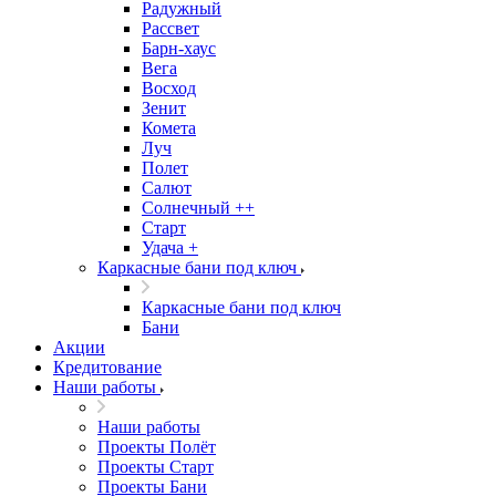
Радужный
Рассвет
Барн-хаус
Вега
Восход
Зенит
Комета
Луч
Полет
Салют
Солнечный ++
Старт
Удача +
Каркасные бани под ключ
Каркасные бани под ключ
Бани
Акции
Кредитование
Наши работы
Наши работы
Проекты Полёт
Проекты Старт
Проекты Бани