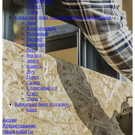
Солнечный +
Турист
Удача
Каркасные дома для постоянного проживания
Заря
Классический
Радужный
Рассвет
Барн-хаус
Вега
Восход
Зенит
Комета
Луч
Полет
Салют
Солнечный ++
Старт
Удача +
Каркасные бани под ключ
Бани
Акции
Кредитование
Наши работы