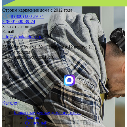
Строим каркасные дома с 2012 года
8 (800) 600-39-74
8 (800) 600-39-74
Заказать звонок
E-mail
info@azbuka-doma.ru
Адрес
354000 г. Сочи ул. Ул. Северная д.12 корпус 2.
Режим работы
Ежедневно: с 9:00 до 18:00
Заказать звонок
Каталог
Каркасные дачные дома под ключ
Дачник
Солнечный