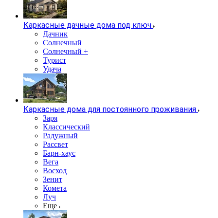
Каркасные дачные дома под ключ
Дачник
Солнечный
Солнечный +
Турист
Удача
Каркасные дома для постоянного проживания
Заря
Классический
Радужный
Рассвет
Барн-хаус
Вега
Восход
Зенит
Комета
Луч
Еще