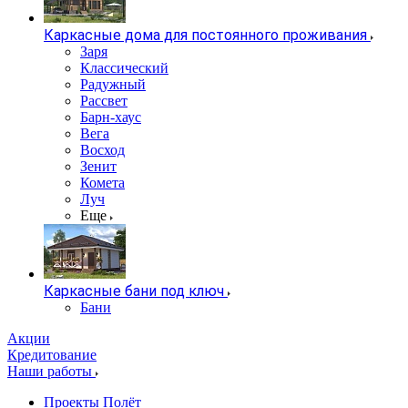
Каркасные дома для постоянного проживания
Заря
Классический
Радужный
Рассвет
Барн-хаус
Вега
Восход
Зенит
Комета
Луч
Еще
Каркасные бани под ключ
Бани
Акции
Кредитование
Наши работы
Проекты Полёт