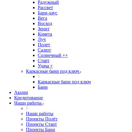
Радужный
Рассвет
Барн-хаус
Вега
Восход
Зенит
Комета
Луч
Полет
Салют
Солнечный ++
Старт
Удача +
Каркасные бани под ключ
Каркасные бани под ключ
Бани
Акции
Кредитование
Наши работы
Наши работы
Проекты Полёт
Проекты Старт
Проекты Бани