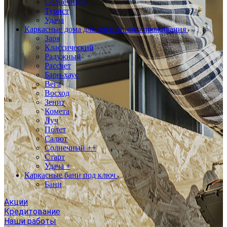
Солнечный +
Турист
Удача
Каркасные дома для постоянного проживания
Заря
Классический
Радужный
Рассвет
Барн-хаус
Вега
Восход
Зенит
Комета
Луч
Полет
Салют
Солнечный ++
Старт
Удача +
Каркасные бани под ключ
Бани
Акции
Кредитование
Наши работы