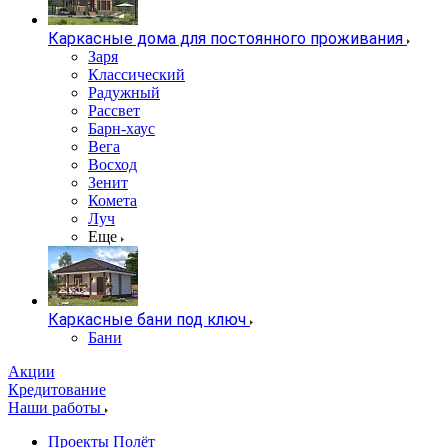
Каркасные дома для постоянного проживания
Заря
Классический
Радужный
Рассвет
Барн-хаус
Вега
Восход
Зенит
Комета
Луч
Еще
Каркасные бани под ключ
Бани
Акции
Кредитование
Наши работы
Проекты Полёт