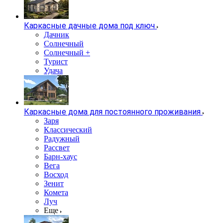
Каркасные дачные дома под ключ
Дачник
Солнечный
Солнечный +
Турист
Удача
Каркасные дома для постоянного проживания
Заря
Классический
Радужный
Рассвет
Барн-хаус
Вега
Восход
Зенит
Комета
Луч
Еще