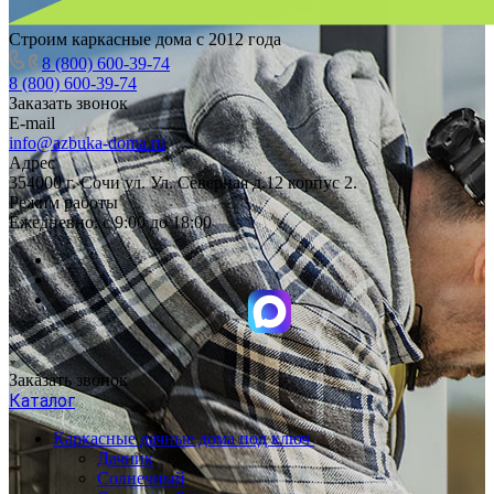
Строим каркасные дома с 2012 года
8 (800) 600-39-74
8 (800) 600-39-74
Заказать звонок
E-mail
info@azbuka-doma.ru
Адрес
354000 г. Сочи ул. Ул. Северная д.12 корпус 2.
Режим работы
Ежедневно: с 9:00 до 18:00
Заказать звонок
Каталог
Каркасные дачные дома под ключ
Дачник
Солнечный