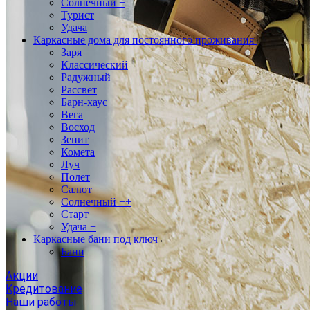
Солнечный +
Турист
Удача
Каркасные дома для постоянного проживания
Заря
Классический
Радужный
Рассвет
Барн-хаус
Вега
Восход
Зенит
Комета
Луч
Полет
Салют
Солнечный ++
Старт
Удача +
Каркасные бани под ключ
Бани
Акции
Кредитование
Наши работы