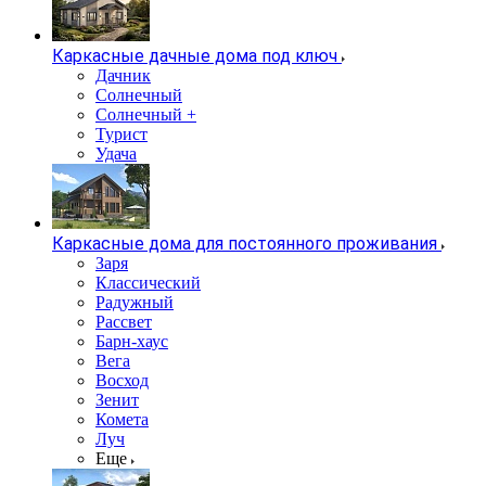
Каркасные дачные дома под ключ
Дачник
Солнечный
Солнечный +
Турист
Удача
Каркасные дома для постоянного проживания
Заря
Классический
Радужный
Рассвет
Барн-хаус
Вега
Восход
Зенит
Комета
Луч
Еще