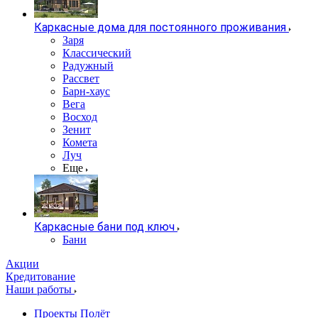
Каркасные дома для постоянного проживания
Заря
Классический
Радужный
Рассвет
Барн-хаус
Вега
Восход
Зенит
Комета
Луч
Еще
Каркасные бани под ключ
Бани
Акции
Кредитование
Наши работы
Проекты Полёт