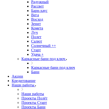
Радужный
Рассвет
Барн-хаус
Вега
Восход
Зенит
Комета
Луч
Полет
Салют
Солнечный ++
Старт
Удача +
Каркасные бани под ключ
Каркасные бани под ключ
Бани
Акции
Кредитование
Наши работы
Наши работы
Проекты Полёт
Проекты Старт
Проекты Бани