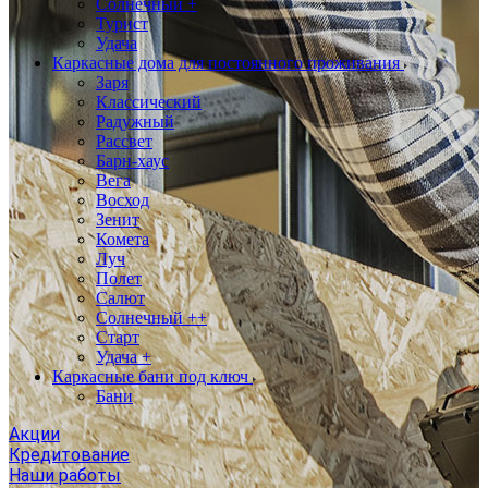
Солнечный +
Турист
Удача
Каркасные дома для постоянного проживания
Заря
Классический
Радужный
Рассвет
Барн-хаус
Вега
Восход
Зенит
Комета
Луч
Полет
Салют
Солнечный ++
Старт
Удача +
Каркасные бани под ключ
Бани
Акции
Кредитование
Наши работы