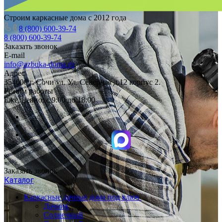
Строим каркасные дома с 2012 года
8 (800) 600-39-74
8 (800) 600-39-74
Заказать звонок
E-mail
info@azbuka-doma.ru
Адрес
354000 г. Сочи ул. Ул. Северная д.12 корпус 2.
Режим работы
Ежедневно: с 9:00 до 18:00
Заказать звонок
Каталог
Каркасные дачные дома под ключ
Дачник
Солнечный