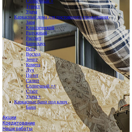
Солнечный +
Турист
Удача
Каркасные дома для постоянного проживания
Заря
Классический
Радужный
Рассвет
Барн-хаус
Вега
Восход
Зенит
Комета
Луч
Полет
Салют
Солнечный ++
Старт
Удача +
Каркасные бани под ключ
Бани
Акции
Кредитование
Наши работы