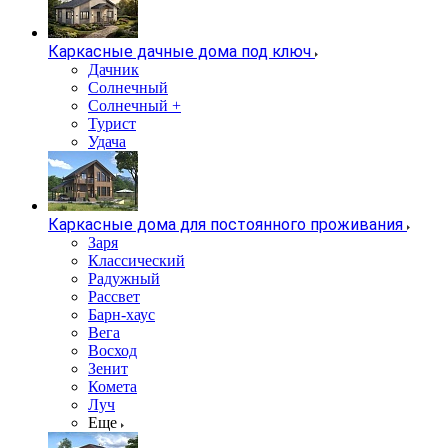
Каркасные дачные дома под ключ
Дачник
Солнечный
Солнечный +
Турист
Удача
Каркасные дома для постоянного проживания
Заря
Классический
Радужный
Рассвет
Барн-хаус
Вега
Восход
Зенит
Комета
Луч
Еще