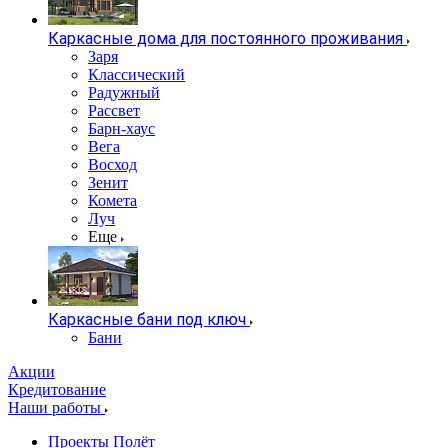
Каркасные дома для постоянного проживания
Заря
Классический
Радужный
Рассвет
Барн-хаус
Вега
Восход
Зенит
Комета
Луч
Еще
Каркасные бани под ключ
Бани
Акции
Кредитование
Наши работы
Проекты Полёт