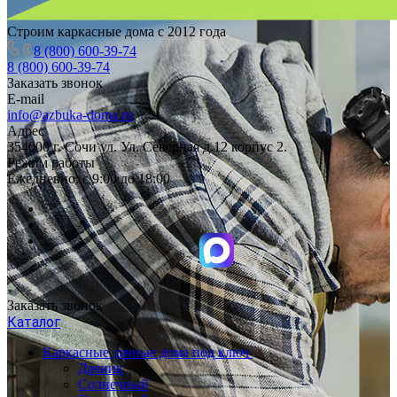
Строим каркасные дома с 2012 года
8 (800) 600-39-74
8 (800) 600-39-74
Заказать звонок
E-mail
info@azbuka-doma.ru
Адрес
354000 г. Сочи ул. Ул. Северная д.12 корпус 2.
Режим работы
Ежедневно: с 9:00 до 18:00
Заказать звонок
Каталог
Каркасные дачные дома под ключ
Дачник
Солнечный