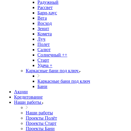
Радужный
Рассвет
Барн-хаус
Вега
Восход
Зенит
Комета
Луч
Полет
Салют
Солнечный ++
Старт
Удача +
Каркасные бани под ключ
Каркасные бани под ключ
Бани
Акции
Кредитование
Наши работы
Наши работы
Проекты Полёт
Проекты Старт
Проекты Бани