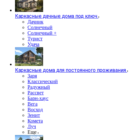
Каркасные дачные дома под ключ
Дачник
Солнечный
Солнечный +
Турист
Удача
Каркасные дома для постоянного проживания
Заря
Классический
Радужный
Рассвет
Барн-хаус
Вега
Восход
Зенит
Комета
Луч
Еще