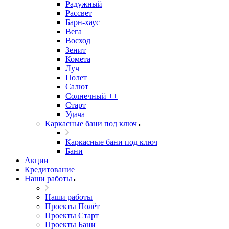
Радужный
Рассвет
Барн-хаус
Вега
Восход
Зенит
Комета
Луч
Полет
Салют
Солнечный ++
Старт
Удача +
Каркасные бани под ключ
Каркасные бани под ключ
Бани
Акции
Кредитование
Наши работы
Наши работы
Проекты Полёт
Проекты Старт
Проекты Бани