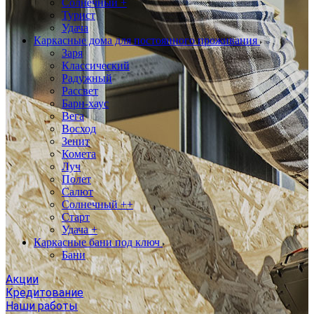
Солнечный +
Турист
Удача
Каркасные дома для постоянного проживания
Заря
Классический
Радужный
Рассвет
Барн-хаус
Вега
Восход
Зенит
Комета
Луч
Полет
Салют
Солнечный ++
Старт
Удача +
Каркасные бани под ключ
Бани
Акции
Кредитование
Наши работы