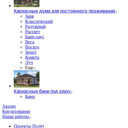
Каркасные дома для постоянного проживания
Заря
Классический
Радужный
Рассвет
Барн-хаус
Вега
Восход
Зенит
Комета
Луч
Еще
Каркасные бани под ключ
Бани
Акции
Кредитование
Наши работы
Проекты Полёт