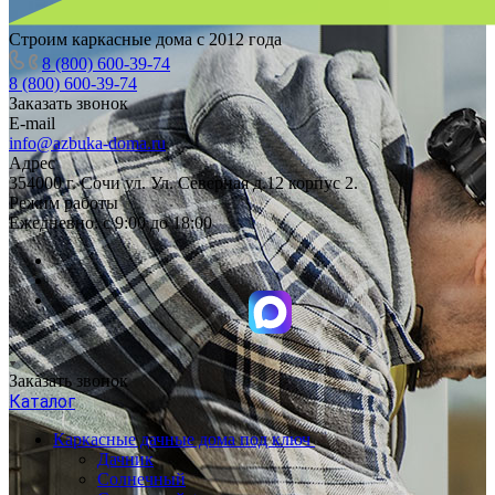
Строим каркасные дома с 2012 года
8 (800) 600-39-74
8 (800) 600-39-74
Заказать звонок
E-mail
info@azbuka-doma.ru
Адрес
354000 г. Сочи ул. Ул. Северная д.12 корпус 2.
Режим работы
Ежедневно: с 9:00 до 18:00
Заказать звонок
Каталог
Каркасные дачные дома под ключ
Дачник
Солнечный