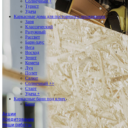
Солнечный +
Турист
Удача
Каркасные дома для постоянного проживания
Заря
Классический
Радужный
Рассвет
Барн-хаус
Вега
Восход
Зенит
Комета
Луч
Полет
Салют
Солнечный ++
Старт
Удача +
Каркасные бани под ключ
Бани
Акции
Кредитование
Наши работы