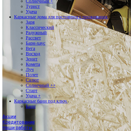
Солнечный +
Турист
Удача
Каркасные дома для постоянного проживания
Заря
Классический
Радужный
Рассвет
Барн-хаус
Вега
Восход
Зенит
Комета
Луч
Полет
Салют
Солнечный ++
Старт
Удача +
Каркасные бани под ключ
Бани
Акции
Кредитование
Наши работы