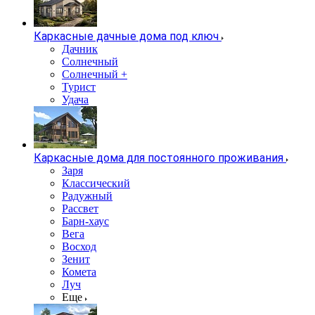
Каркасные дачные дома под ключ
Дачник
Солнечный
Солнечный +
Турист
Удача
Каркасные дома для постоянного проживания
Заря
Классический
Радужный
Рассвет
Барн-хаус
Вега
Восход
Зенит
Комета
Луч
Еще