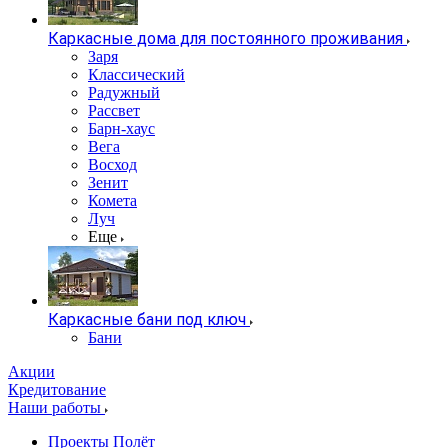
Каркасные дома для постоянного проживания
Заря
Классический
Радужный
Рассвет
Барн-хаус
Вега
Восход
Зенит
Комета
Луч
Еще
Каркасные бани под ключ
Бани
Акции
Кредитование
Наши работы
Проекты Полёт