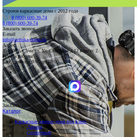
Строим каркасные дома с 2012 года
8 (800) 600-39-74
8 (800) 600-39-74
Заказать звонок
E-mail
info@azbuka-doma.ru
Адрес
354000 г. Сочи ул. Ул. Северная д.12 корпус 2.
Режим работы
Ежедневно: с 9:00 до 18:00
Заказать звонок
Каталог
Каркасные дачные дома под ключ
Дачник
Солнечный