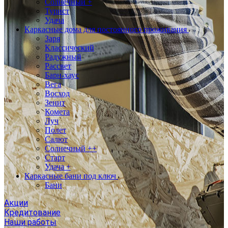
Солнечный +
Турист
Удача
Каркасные дома для постоянного проживания
Заря
Классический
Радужный
Рассвет
Барн-хаус
Вега
Восход
Зенит
Комета
Луч
Полет
Салют
Солнечный ++
Старт
Удача +
Каркасные бани под ключ
Бани
Акции
Кредитование
Наши работы