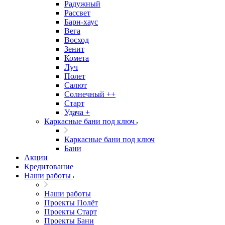
Радужный
Рассвет
Барн-хаус
Вега
Восход
Зенит
Комета
Луч
Полет
Салют
Солнечный ++
Старт
Удача +
Каркасные бани под ключ
Каркасные бани под ключ
Бани
Акции
Кредитование
Наши работы
Наши работы
Проекты Полёт
Проекты Старт
Проекты Бани