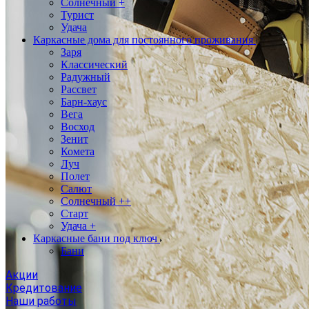
Солнечный +
Турист
Удача
Каркасные дома для постоянного проживания
Заря
Классический
Радужный
Рассвет
Барн-хаус
Вега
Восход
Зенит
Комета
Луч
Полет
Салют
Солнечный ++
Старт
Удача +
Каркасные бани под ключ
Бани
Акции
Кредитование
Наши работы