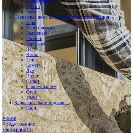
Солнечный +
Турист
Удача
Каркасные дома для постоянного проживания
Заря
Классический
Радужный
Рассвет
Барн-хаус
Вега
Восход
Зенит
Комета
Луч
Полет
Салют
Солнечный ++
Старт
Удача +
Каркасные бани под ключ
Бани
Акции
Кредитование
Наши работы