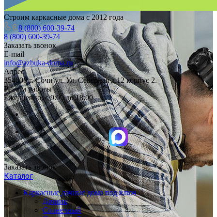
Строим каркасные дома с 2012 года
8 (800) 600-39-74
8 (800) 600-39-74
Заказать звонок
E-mail
info@azbuka-doma.ru
Адрес
354000 г. Сочи ул. Ул. Северная д.12 корпус 2.
Режим работы
Ежедневно: с 9:00 до 18:00
Заказать звонок
Каталог
Каркасные дачные дома под ключ
Дачник
Солнечный