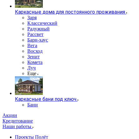
Каркасные дома для постоянного проживания
Заря
Классический
Радужный
Рассвет
Барн-хаус
Вега
Восход
Зенит
Комета
Луч
Еще
Каркасные бани под ключ
Бани
Акции
Кредитование
Наши работы
Проекты Полёт