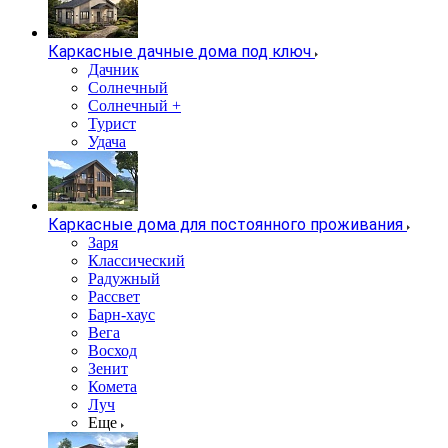
Каркасные дачные дома под ключ
Дачник
Солнечный
Солнечный +
Турист
Удача
Каркасные дома для постоянного проживания
Заря
Классический
Радужный
Рассвет
Барн-хаус
Вега
Восход
Зенит
Комета
Луч
Еще