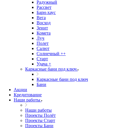
Радужный
Рассвет
Барн-хаус
Вега
Восход
Зенит
Комета
Луч
Полет
Салют
Солнечный ++
Старт
Удача +
Каркасные бани под ключ
Каркасные бани под ключ
Бани
Акции
Кредитование
Наши работы
Наши работы
Проекты Полёт
Проекты Старт
Проекты Бани